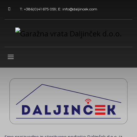
T: +386(0)41 675 059; E: info@daljincek.com
Smo proizvodno in storitveno podjetje Daljinček d.o.o. iz